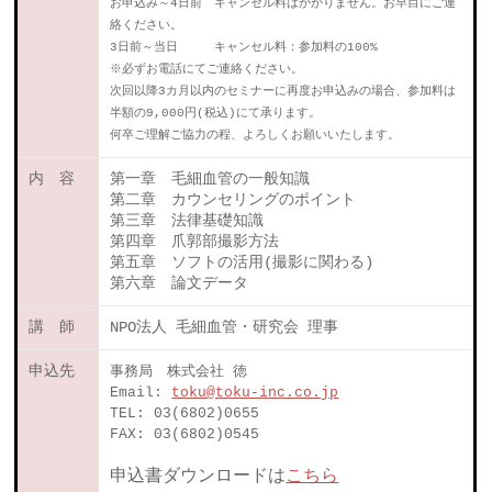
お申込み～4日前 キャンセル料はかかりません。お早目にご連
絡ください。
3日前～当日 キャンセル料：参加料の100%
※必ずお電話にてご連絡ください。
次回以降3カ月以内のセミナーに再度お申込みの場合、参加料は
半額の9,000円(税込)にて承ります。
何卒ご理解ご協力の程、よろしくお願いいたします。
内 容
第一章 毛細血管の一般知識
第二章 カウンセリングのポイント
第三章 法律基礎知識
第四章 爪郭部撮影方法
第五章 ソフトの活用(撮影に関わる)
第六章 論文データ
講 師
NPO法人 毛細血管・研究会 理事
申込先
事務局 株式会社 徳
Email:
toku@toku-inc.co.jp
TEL: 03(6802)0655
FAX: 03(6802)0545
申込書ダウンロードは
こちら