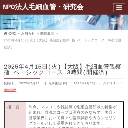
NPO法人毛細血管・研究会
お知らせ
HOME
»
お知らせ
»
開催履歴
»
2025年4月15日(火)【大阪】毛細血管観察 指 ベーシックコース 3時間(開
催済)
2025年4月15日(火)【大阪】毛細血管観察
指 ベーシックコース 3時間(開催済)
投稿日 : 2025年2月28日
最終更新日時 : 2025年4月18日
カテゴリー :
開催履歴
概 要
昨今、マスコミや雑誌等で毛細血管領域の特集が
組まれ、血流スコープは医療のみならず、美容・
健康業界において様々な臨床試験やカウンセリン
グツールとして活用されてきております。