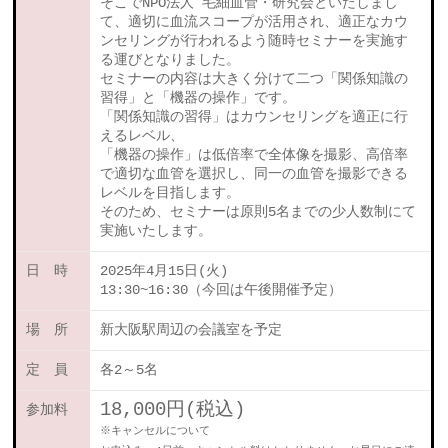
そこでNPO法人 毛細血管・研究会といたしまし
て、適切に血流スコープが活用され、適正なカウ
ンセリングが行われるよう随時セミナーを実施す
る運びとなりました。
セミナーの内容は大きく分けて二つ「関係知識の
習得」と「機器の操作」です。
「関係知識の習得」はカウンセリングを適正に行
えるレベル、
「機器の操作」は低倍率で全体像を撮影、高倍率
で適切な血管を選択し、同一の血管を撮影できる
レベルを目指します。
そのため、セミナーは原則5名までの少人数制にて
実施いたします。
日 時
2025年4月15日(火)
13:30~16:30（今回は午後開催予定）
場 所
新大阪駅周辺の会議室を予定
定 員
各2～5名
18,000円(税込)
参加料
※キャンセルについて