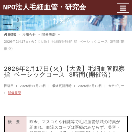
NPO法人毛細血管・研究会
お知らせ
HOME
»
お知らせ
»
開催履歴
»
2026年2月17日(火)【大阪】毛細血管観察 指 ベーシックコース 3時間(開
催済)
2026年2月17日(火)【大阪】毛細血管観察
指 ベーシックコース 3時間(開催済)
投稿日 : 2025年11月28日
最終更新日時 : 2026年2月19日
カテゴリー
:
開催履歴
概 要
昨今、マスコミや雑誌等で毛細血管領域の特集が
組まれ、血流スコープは医療のみならず、美容・