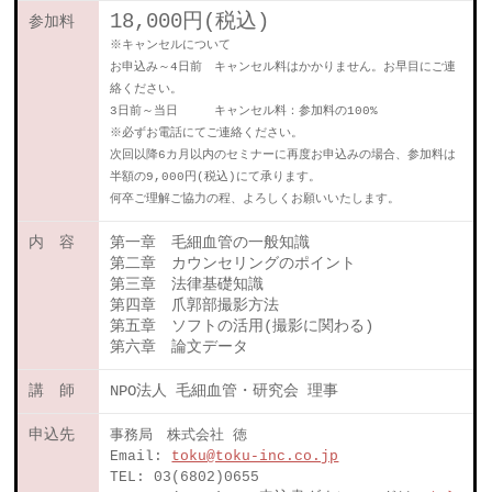
18,000円(税込)
参加料
※キャンセルについて
お申込み～4日前 キャンセル料はかかりません。お早目にご連
絡ください。
3日前～当日 キャンセル料：参加料の100%
※必ずお電話にてご連絡ください。
次回以降6カ月以内のセミナーに再度お申込みの場合、参加料は
半額の9,000円(税込)にて承ります。
何卒ご理解ご協力の程、よろしくお願いいたします。
内 容
第一章 毛細血管の一般知識
第二章 カウンセリングのポイント
第三章 法律基礎知識
第四章 爪郭部撮影方法
第五章 ソフトの活用(撮影に関わる)
第六章 論文データ
講 師
NPO法人 毛細血管・研究会 理事
申込先
事務局 株式会社 徳
Email:
toku@toku-inc.co.jp
TEL: 03(6802)0655