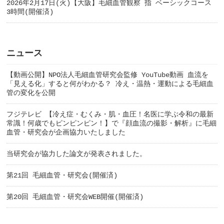
2026年2月17日(火)【大阪】毛細血管観察 指 ベーシックコース
3時間(開催済)
ニュース
【動画公開】NPO法人毛細血管研究会監修 YouTube動画 血流を
「見える化」すると何がわかる？ 冷え・温熱・運動による毛細血
管の変化を公開
フジテレビ 【冷え症・むくみ・肌・血圧！名医に学ぶ令和の最新
常識！何歳でもピンピンピン！】で『顔血流の撮影・解析』に毛細
血管・研究会が企画協力いたしました
当研究会が協力した論文が発表されました。
第21回 毛細血管・研究会(開催済)
第20回 毛細血管・研究会WEB開催(開催済)