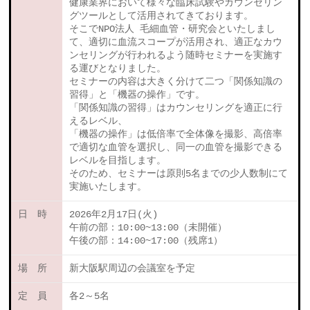
健康業界において様々な臨床試験やカウンセリン
グツールとして活用されてきております。
そこでNPO法人 毛細血管・研究会といたしまし
て、適切に血流スコープが活用され、適正なカウ
ンセリングが行われるよう随時セミナーを実施す
る運びとなりました。
セミナーの内容は大きく分けて二つ「関係知識の
習得」と「機器の操作」です。
「関係知識の習得」はカウンセリングを適正に行
えるレベル、
「機器の操作」は低倍率で全体像を撮影、高倍率
で適切な血管を選択し、同一の血管を撮影できる
レベルを目指します。
そのため、セミナーは原則5名までの少人数制にて
実施いたします。
日 時
2026年2月17日(火)
午前の部：10:00~13:00（未開催）
午後の部：14:00~17:00（残席1）
場 所
新大阪駅周辺の会議室を予定
定 員
各2～5名