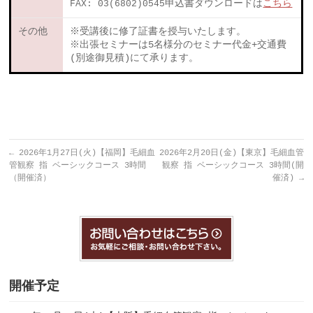
FAX: 03(6802)0545
申込書ダウンロードは
こちら
その他
※受講後に修了証書を授与いたします。
※出張セミナーは5名様分のセミナー代金+交通費
(別途御見積)にて承ります。
←
2026年1月27日(火)【福岡】毛細血
2026年2月20日(金)【東京】毛細血管
管観察 指 ベーシックコース 3時間
観察 指 ベーシックコース 3時間(開
（開催済）
催済)
→
開催予定