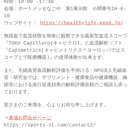
時間：10:00 -17:30
会場：ポートメッセなごや 第1展示館 小間番号1H-8-
10
ウェブサイト：
https://healthylife-expo.jp/
無採血で血流状態を簡単に観察できる最新型血流スコープ
『TOKU Capillaro(キャピラロ)』と血流解析ソフト
『Capimetrics(キャピメトリクス＊ヨーロッパではス
コープとで医療機器)』の使用体験が出来ます。
また、毛細血管血流解析評価を手掛ける NPO法人毛細血
管・研究会では、サプリメント・健康食品や健康機器、施
術等における血行促進効果の解析評価依頼のご相談も承っ
ております。
皆さまのご来場を、心よりお待ち申し上げます。
⇒
来場お問合せページ
https://sports-st.com/contact2/